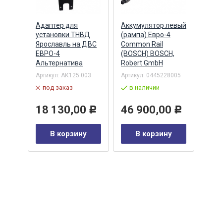
Адаптер для
Аккумулятор левый
Акку
)
установки ТНВД
(рампа) Евро-4
(рам
n
Ярославль на ДВС
Common Rail
Comm
ЕВРО-4
(BOSCH) BOSCH,
(ан.
Альтернатива
Robert GmbH
BOSC
ОАО,
Барн
Артикул:
АК125.003
Артикул:
0445228005
Артик
под заказ
в наличии
00-00
-00-
в 
18 130,00
46 900,00
Р
Р
35
В корзину
В корзину
0
Р
у