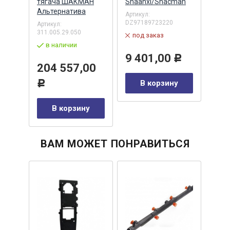
тягача ШАКМАН
Shaanxi/Shacman
Shaa
Альтернатива
Артикул:
Артик
DZ97189723220
DZ97
Артикул:
311.005.29.050
под заказ
в 
в наличии
Р
9 401,00
9 
Р
204 557,00
у
В корзину
Р
В корзину
ВАМ МОЖЕТ ПОНРАВИТЬСЯ