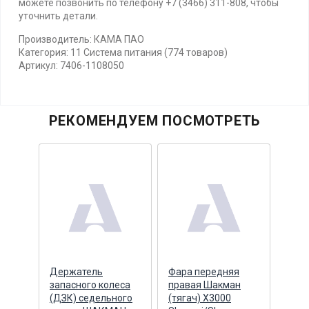
можете позвонить по телефону +7 (3466) 311-808, чтобы
уточнить детали.
Производитель: КАМА ПАО
Категория: 11 Система питания (774 товаров)
Артикул: 7406-1108050
РЕКОМЕНДУЕМ ПОСМОТРЕТЬ
Держатель
Фара передняя
Фара
яя
запасного колеса
правая Шакман
лев
л)
(ДЗК) седельного
(тягач) X3000
(тяг