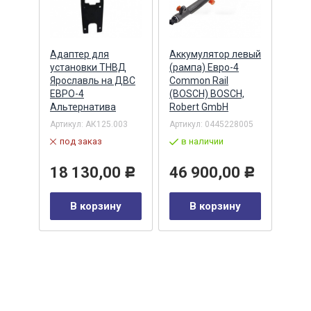
Адаптер для
Аккумулятор левый
Акку
)
установки ТНВД
(рампа) Евро-4
(рам
n
Ярославль на ДВС
Common Rail
Comm
ЕВРО-4
(BOSCH) BOSCH,
(ан.
Альтернатива
Robert GmbH
BOSC
ОАО,
Барн
Артикул:
АК125.003
Артикул:
0445228005
Артик
под заказ
в наличии
00-00
-00-
в 
18 130,00
46 900,00
Р
Р
35
В корзину
В корзину
0
Р
у