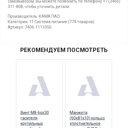
самовывозом. Вы можете позвонить по телефону +7 (3466)
311-808, чтобы уточнить детали.
Производитель: КАМА ПАО
Категория: 11 Система питания (774 товаров)
Артикул: 7406-1111050
РЕКОМЕНДУЕМ ПОСМОТРЕТЬ
пуса
Винт М8-6gх30
Манжета
Ман
гасителя
(60х81х10) кольцо
(85х
крутильных
уплотнительное
фла