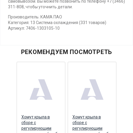
самовывозом. Вы можете позвонить по телефону +7 (3466)
311-808, чтобы уточнить детали.
Производитель: КАМА ПАО
Категория: 13 Система охлаждения (331 товаров)
Артикул: 7406-1303105-10
РЕКОМЕНДУЕМ ПОСМОТРЕТЬ
Хомут крыла в
Хомут крыла в
Пане
сборе с
сборе с
част
боре
регулирующим
регулирующим
ПРАВ