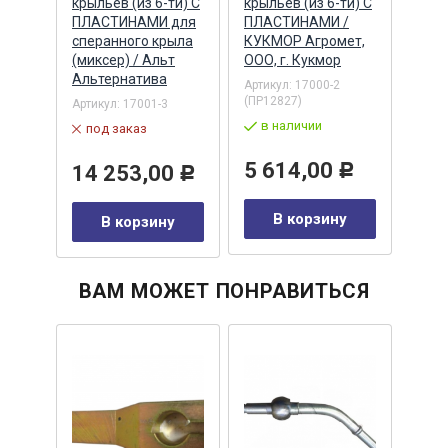
крыльев (из 6-ти) С
крыльев (из 6-ти) С
(пла
87)
ПЛАСТИНАМИ для
ПЛАСТИНАМИ /
(6х4
-т)
сперанного крыла
КУКМОР Агромет,
Артик
(миксер) / Альт
ООО, г. Кукмор
в 
Альтернатива
Артикул:
17000-2
(ПР12827)
Артикул:
17001-3
10
в наличии
под заказ
Р
5 614,00
14 253,00
Р
Р
у
В корзину
В корзину
ВАМ МОЖЕТ ПОНРАВИТЬСЯ