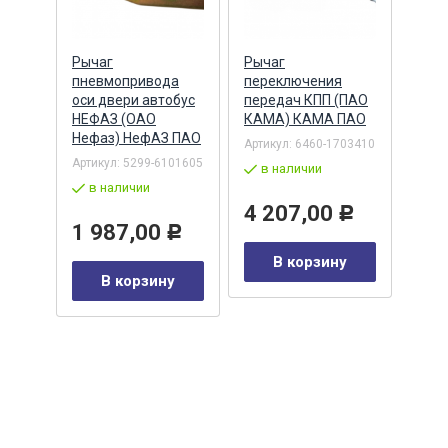
й КПП
Рычаг
Рычаг
Подш
ПАО
пневмопривода
переключения
про
 А-
оси двери автобус
передач КПП (ПАО
КПП 
НЕФАЗ (ОАО
КАМА) КАМА ПАО
(пер
Нефаз) НефАЗ ПАО
8.96
Артикул:
6460-1703410
(ГПЗ
1105-
Артикул:
5299-6101605
в наличии
Артик
в наличии
308)
4 207,00
Р
в 
1 987,00
Р
0
Р
В корзину
1 
В корзину
у