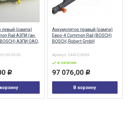
 левый (рампа)
Аккумулятор правый (рампа)
Акк
on Rail АЗПИ (ан.
Евро-4 Common Rail (BOSCH)
Евро
 BOSCH) АЗПИ ОАО,
BOSCH, Robert GmbH
044
Бар
002-00-00-00
Артикул:
0445228006
Арти
в наличии
в
00
97 076,00
29
Р
Р
 корзину
В корзину