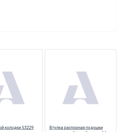
ой колодки 53229
Втулка распорная подушки
Р/К