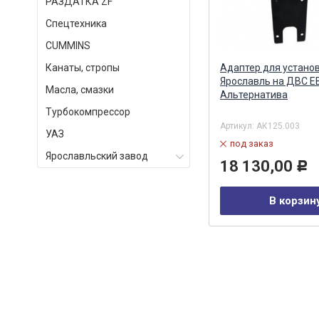
РАЗДАТКА ZF
Спецтехника
СUMMINS
)
Аккумулятор правый (рампа)
Канаты, стропы
Адаптер для устано
Евро-4 Common Rail АЗПИ (ан.
Ярославль на ДВС Е
Масла, смазки
0445228006 BOSCH) АЗПИ ОАО,
Альтернатива
Барнаул
Турбокомпрессор
Артикул:
А-11-003-00-00-00
Артикул:
АК125.003
УАЗ
в наличии
под заказ
Ярославльский завод
29 464,00
18 130,00
Р
Р
В корзину
В корзин