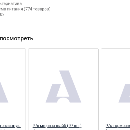
ьтернатива
ема питания (774 товаров)
003
посмотреть
 топливную
Р/к медных шайб (97 шт.)
Р/к тормозн