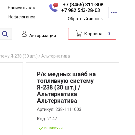
+7 (3466) 311-808
Написать нам
+7 982 543-28-03
Нефтеюганск
Обратный звонок
Корзина
0
Авторизация
ему Я-238 (30 шт.) / Альтернатива
Р/к медных шайб на
топливную систему
Я-238 (30 шт.) /
Альтернатива
Альтернатива
Артикул:
238-1111003
Код:
2147
в наличии