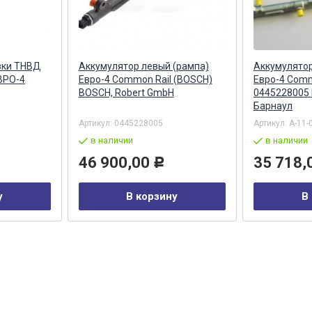
вки ТНВД
Аккумулятор левый (рампа)
Аккумулятор
ВРО-4
Евро-4 Common Rail (BOSCH)
Евро-4 Comm
BOSCH, Robert GmbH
0445228005
Барнаул
Артикул:
0445228005
Артикул:
А-11-
в наличии
в наличии
46 900,00
35 718,
Р
у
В корзину
В