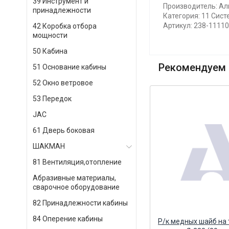
39 Инструмент и
Производитель: Ал
принадлежности
Категория: 11 Сист
Артикул: 238-1111
42 Коробка отбора
мощности
50 Кабина
Рекомендуем 
51 Основание кабины
52 Окно ветровое
53 Передок
JAC
61 Дверь боковая
ШАКМАН
81 Вентиляция,отопление
Абразивные материалы,
сварочное оборудование
82 Принадлежности кабины
84 Оперение кабины
Р/к тормозного вала SAF SKRS
Р/к медных шайб на