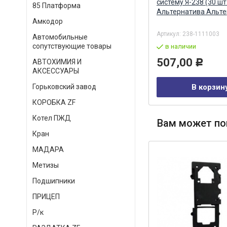
(шайбы) (075530 Sampa)
систему Я-238 (30 шт.
85 Платформа
5-
SAMPA
Альтернатива Альте
О
Амкодор
Артикул:
03317001600
Артикул:
238-1111003
Автомобильные
сопутствующие товары
в наличии
в наличии
452,00
507,00
АВТОХИМИЯ И
Р
Р
АКСЕССУАРЫ
В корзину
В корзин
Горьковский завод
КОРОБКА ZF
Котел ПЖД
Вам может по
Кран
МАДАРА
Метизы
Подшипники
ПРИЦЕП
Р/к