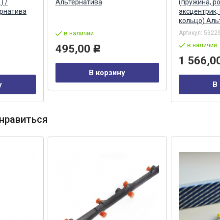
) /
Альтернатива
(пружина, р
рнатива
эксцентрик, 
кольцо) Аль
в наличии
Артикул:
53229
в наличии
495,00
Р
1 566,0
В корзину
у
В
нравиться