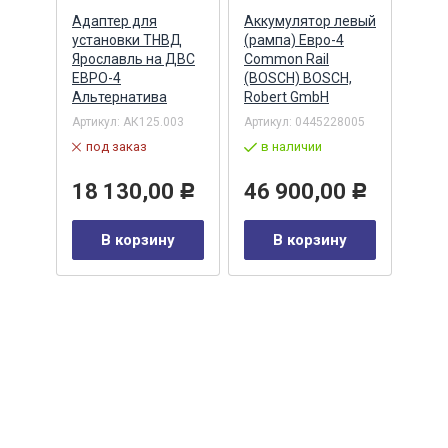
Адаптер для
Аккумулятор левый
Акку
)
установки ТНВД
(рампа) Евро-4
(рам
n
Ярославль на ДВС
Common Rail
Comm
ЕВРО-4
(BOSCH) BOSCH,
(ан.
Альтернатива
Robert GmbH
BOSC
ОАО,
Барн
Артикул:
АК125.003
Артикул:
0445228005
Артик
под заказ
в наличии
00-00
-00-
в 
18 130,00
46 900,00
Р
Р
35
В корзину
В корзину
0
Р
у