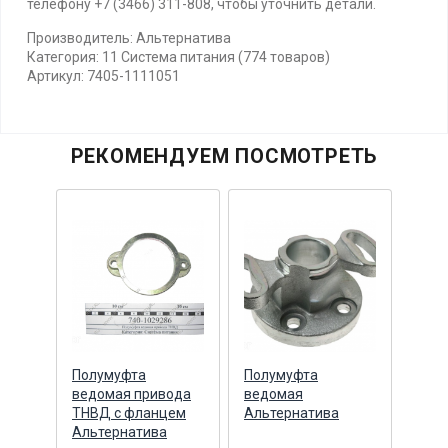
телефону +7 (3466) 311-808, чтобы уточнить детали.
Производитель: Альтернатива
Категория: 11 Система питания (774 товаров)
Артикул: 7405-1111051
РЕКОМЕНДУЕМ ПОСМОТРЕТЬ
Полумуфта
Полумуфта
Пол
ода
ведомая привода
ведомая
вед
вал
ТНВД с фланцем
Альтернатива
(Яро
Альтернатива
Ярос