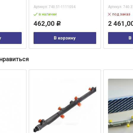
Артикул:
740.51-1111054
Артикул:
740.3
в наличии
под заказ
462,00
2 461,0
Р
у
В корзину
В
нравиться