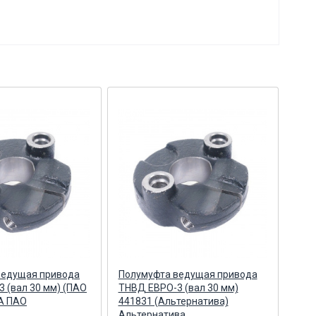
ведущая привода
Полумуфта ведущая привода
Пол
 (вал 30 мм) (ПАО
ТНВД ЕВРО-3 (вал 30 мм)
ТНВ
А ПАО
441831 (Альтернатива)
Аль
Альтернатива