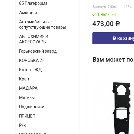
85 Платформа
Артикул:
7406-1005534
Артикул:
7406.1111054
Амкодор
в наличии
в наличии
Автомобильные
6 107,00
473,00
Р
Р
сопутствующие товары
АВТОХИМИЯ И
В корзину
В корзин
АКСЕССУАРЫ
Горьковский завод
Вам может по
КОРОБКА ZF
Котел ПЖД
Кран
МАДАРА
Метизы
Подшипники
ПРИЦЕП
Р/к