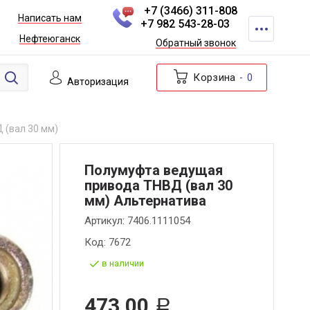
+7 (3466) 311-808
Написать нам
+7 982 543-28-03
Нефтеюганск
Обратный звонок
Корзина
0
Авторизация
 (вал 30 мм)
Полумуфта ведущая
привода ТНВД (вал 30
мм) Альтернатива
Артикул:
7406.1111054
Код:
7672
в наличии
473,00
Р