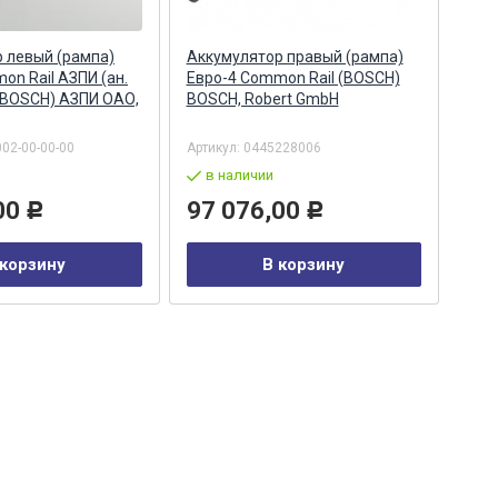
 левый (рампа)
Аккумулятор правый (рампа)
Акк
on Rail АЗПИ (ан.
Евро-4 Common Rail (BOSCH)
Евро
 BOSCH) АЗПИ ОАО,
BOSCH, Robert GmbH
044
Бар
002-00-00-00
Артикул:
0445228006
Арти
в наличии
в
00
97 076,00
29
Р
Р
 корзину
В корзину