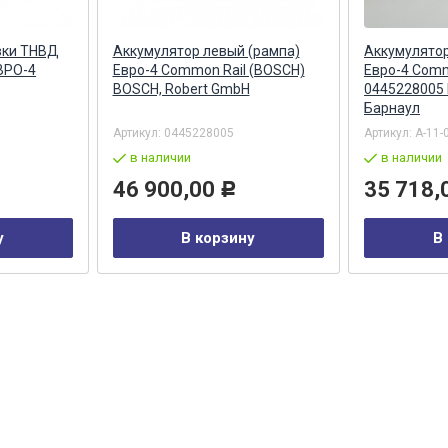
вки ТНВД
Аккумулятор левый (рампа)
Аккумулятор
ВРО-4
Евро-4 Common Rail (BOSCH)
Евро-4 Comm
BOSCH, Robert GmbH
0445228005
Барнаул
Артикул:
0445228005
Артикул:
А-11-
в наличии
в наличии
46 900,00
35 718,
Р
у
В корзину
В