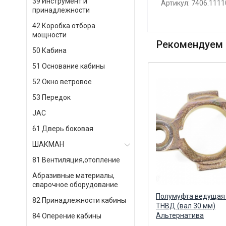
39 Инструмент и
Артикул: 7406.111
принадлежности
42 Коробка отбора
мощности
Рекомендуем 
50 Кабина
51 Основание кабины
52 Окно ветровое
53 Передок
JAC
61 Дверь боковая
ШАКМАН
81 Вентиляция,отопление
Абразивные материалы,
сварочное оборудование
и
Полумуфта отбора мощности
Полумуфта ведущая
82 Принадлежности кабины
ЕВРО (ПАО КАМА) КАМА ПАО
ТНВД (вал 30 мм)
Альтернатива
84 Оперение кабины