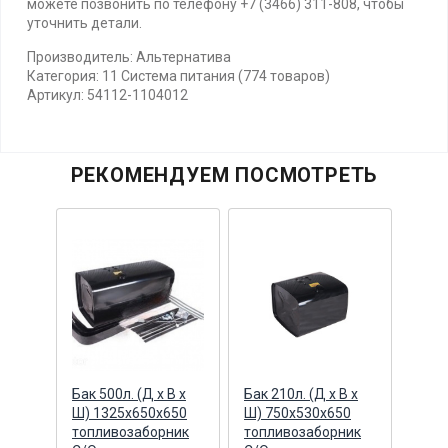
можете позвонить по телефону +7 (3466) 311-808, чтобы
уточнить детали.
Производитель: Альтернатива
Категория: 11 Система питания (774 товаров)
Артикул: 54112-1104012
РЕКОМЕНДУЕМ ПОСМОТРЕТЬ
ник
Бак 500л. (Д х В х
Бак 210л. (Д х В х
Прок
 М16
Ш) 1325х650х650
Ш) 750x530x650
уров
топливозаборник
топливозаборник
топл