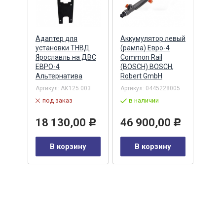
Адаптер для
Аккумулятор левый
Акку
)
установки ТНВД
(рампа) Евро-4
(рам
n
Ярославль на ДВС
Common Rail
Comm
ЕВРО-4
(BOSCH) BOSCH,
(ан.
Альтернатива
Robert GmbH
BOSC
ОАО,
Барн
Артикул:
АК125.003
Артикул:
0445228005
Артик
под заказ
в наличии
00-00
-00-
в 
18 130,00
46 900,00
Р
Р
35
В корзину
В корзину
0
Р
у