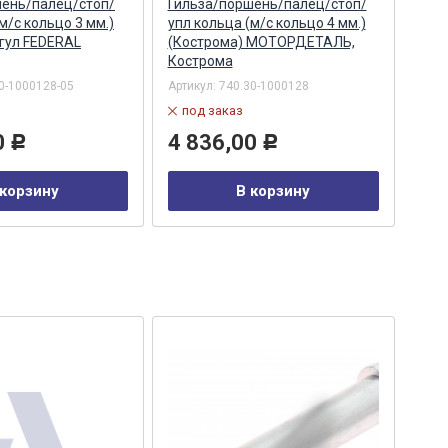
шень/палец/стоп/
Гильза/поршень/палец/стоп/
Гил
м/с кольцо 3 мм.)
упл кольца (м/с кольцо 4 мм.)
упл 
гул FEDERAL
(Кострома) МОТОРДЕТАЛЬ,
(КМ
Кострома
г. 
0-1000128-05
Артикул:
740.30-1000128
Арти
под заказ
в
0
4 836,00
9 
Р
Р
 корзину
В корзину