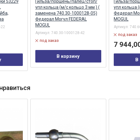
дки 53229
Гильза/поршень/палец/стоп/
Гильза/пор
,
упл кольца (м/с кольцо 3 мм.) (
упл кольца (
йба,
заменена 740.30-1000128-05)
Федерал Мо
ва
Федерал Могул FEDERAL
MOGUL
MOGUL
-22
Артикул:
740.6
Артикул:
740.30-1000128-42
под заказ
под заказ
7 944,0
В корзину
у
В
нравиться