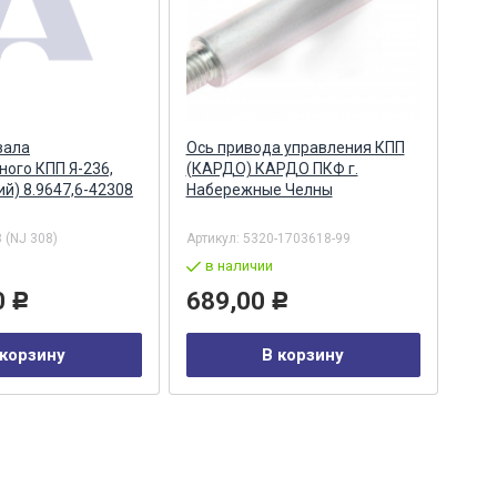
вала
Ось привода управления КПП
Вал
ого КПП Я-236,
(КАРДО) КАРДО ПКФ г.
/ П
ий) 8.9647,6-42308
Набережные Челны
г. Я
 (NJ 308)
Артикул:
5320-1703618-99
Арти
в наличии
в
0
689,00
24
Р
Р
 корзину
В корзину