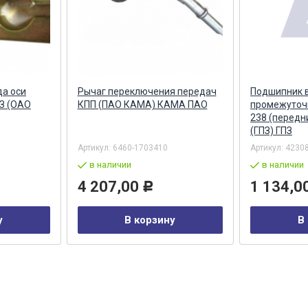
а оси
Рычаг переключения передач
Подшипник 
З (ОАО
КПП (ПАО КАМА) КАМА ПАО
промежуточн
238 (передн
(ГПЗ) ГПЗ
Артикул:
6460-1703410
Артикул:
42308
в наличии
в наличии
4 207,00
1 134,0
Р
у
В корзину
В