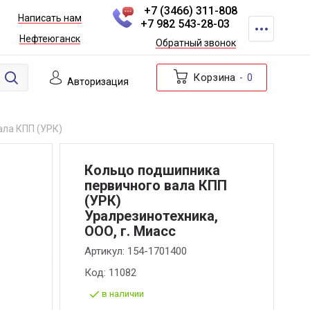
+7 (3466) 311-808
Написать нам
+7 982 543-28-03
Нефтеюганск
Обратный звонок
Корзина
0
Авторизация
ала КПП (УРК)
Кольцо подшипника
первичного вала КПП
(УРК)
Уралрезинотехника,
ООО, г. Миасс
Артикул:
154-1701400
Код:
11082
в наличии