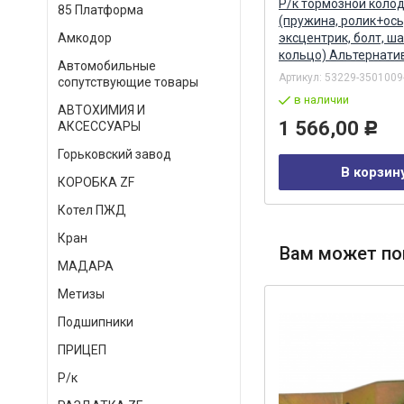
/
Гильза/поршень/палец/стоп/
Р/к тормозной коло
85 Платформа
)
упл кольца (м/с кольцо 3 мм.)
(пружина, ролик+ось
Федерал Могул FEDERAL
эксцентрик, болт, ша
Амкодор
MOGUL
кольцо) Альтернати
Автомобильные
Артикул:
740.30-1000128-08
Артикул:
53229-3501009
сопутствующие товары
в наличии
в наличии
АВТОХИМИЯ И
15 537,00
1 566,00
АКСЕССУАРЫ
Р
Р
Горьковский завод
В корзину
В корзин
КОРОБКА ZF
Котел ПЖД
Кран
Вам может по
МАДАРА
Метизы
Подшипники
ПРИЦЕП
Р/к